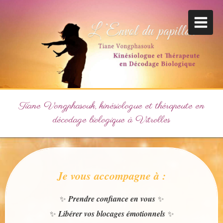
Tiane Vongphasouk, kinésiologue et thérapeute en
décodage biologique à Vitrolles
Je vous accompagne à :
Prendre confiance en vous
✨
✨
Libérer vos blocages émotionnels
✨
✨