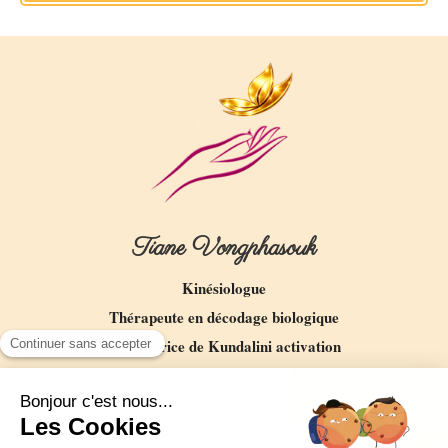
Tiane Vongphasouk
Kinésiologue
T
hérapeute en décodage biologique
Facilitatrice de Kundalini activation
L' Envol du Papillon
Rue Monticelli
13127
Vitrolles
Afficher le téléphone